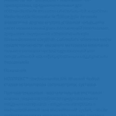
препаратами, предназначенными для
восстановления вязкости синовиальной жидкости.
Меры предосторожности Процедура лечения
аналогично другим внутрисуставным инъекциям
несёт минимальный риск осложнений (воспаление,
артралгия, внутреннее кровотечение при
травмировании сосудов). Соблюдать обычные меры
предосторожности: введение материала возможно
только в условиях чистой перевязочной или
операционной квалифицированным медицинским
персоналом.
Показания
НОЛТРЕКС™ предназначен для лечения любой
стадии остеоартроза (остеоартрита) суставов.
Противопоказания - воспалительные состояния
кожных покровов в области предполагаемого
введения материала; - введение материала в
инфицированный или воспалённый сустав; - после
артроскопических операций (в течение 1 недели