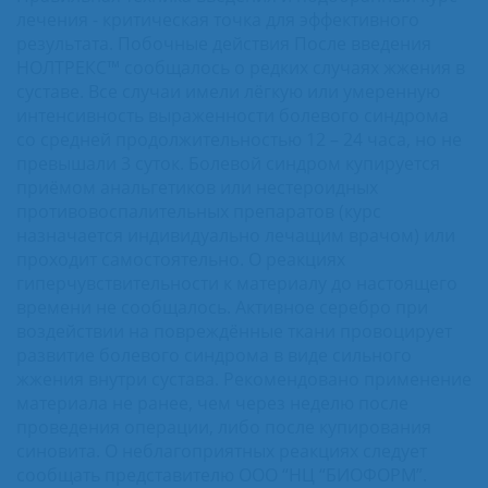
лечения - критическая точка для эффективного
результата. Побочные действия После введения
НОЛТРЕКС™ сообщалось о редких случаях жжения в
суставе. Все случаи имели лёгкую или умеренную
интенсивность выраженности болевого синдрома
со средней продолжительностью 12 – 24 часа, но не
превышали 3 суток. Болевой синдром купируется
приёмом анальгетиков или нестероидных
противовоспалительных препаратов (курс
назначается индивидуально лечащим врачом) или
проходит самостоятельно. О реакциях
гиперчувствительности к материалу до настоящего
времени не сообщалось. Активное серебро при
воздействии на повреждённые ткани провоцирует
развитие болевого синдрома в виде сильного
жжения внутри сустава. Рекомендовано применение
материала не ранее, чем через неделю после
проведения операции, либо после купирования
синовита. О неблагоприятных реакциях следует
сообщать представителю ООО “НЦ “БИОФОРМ”.