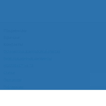
Пациентам
Врачам
Контакты
Остеоартроз в вопросах и ответах
Регистрационные документы
НОЛТРЕКС™ на ТВ
Статьи
Протоколы
Публикации
Доклинические исследования
Рецензии на препарат