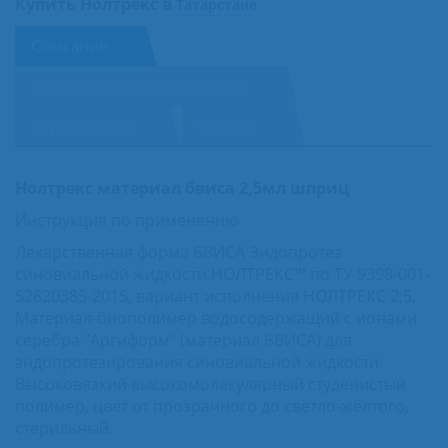
Купить Нолтрекс в
Татарстане
Описание
Инструкция по применению
Сертификаты
Отзывы
Нолтрекс материал бвиса 2,5мл шприц
Инструкция по применению
Лекарственная форма БВИСА Эндопротез
синовиальной жидкости НОЛТРЕКС™ по ТУ 9398-001-
52820385-2015, вариант исполнения НОЛТРЕКС 2,5.
Материал-биополимер водосодержащий с ионами
серебра "Аргиформ" (материал БВИСА) для
эндопротезирования синовиальной жидкости.
Высоковязкий высокомолекулярный студенистый
полимер, цвет от прозрачного до светло-жёлтого,
стерильный.