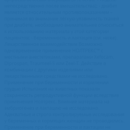
непосредственно после вмешательства); - диабет
является относительным противопоказанием –
принимая во внимание лёгкую уязвимость тканей
при диабете, необходимо внимательнее относиться
к использованию материала у этой категории
пациентов; - беременность и лактация (см. ниже).
Лекарственное взаимодействие Возможно
одновременное применение НОЛТРЕКС™ с
местными анестетиками, препаратами Xefocam,
Diprospan, Traumeel-S или Zeel-T. Действие в
комбинации с другими изделиями или
лекарственными средствами не исследовано.
Применение при беременности и кормлении
грудью Испытания на животных показали
сохранность репродуктивной функции вследствие
применения Нолтрекс. Влияние материала на
эмбриогенез и лактацию не исследовано.
Адекватные и строго контролируемые исследования
у беременных и кормящих женщин не проводились.
Применение при беременности и лактации не