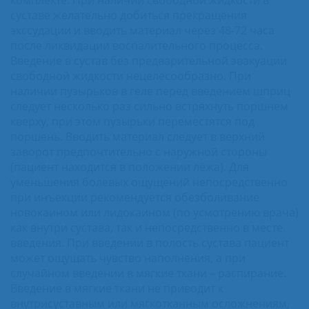
суставе желательно добиться прекращения
экссудации и вводить материал через 48-72 часа
после ликвидации воспалительного процесса.
Введение в сустав без предварительной эвакуации
свободной жидкости нецелесообразно. При
наличии пузырьков в геле перед введением шприц
следует несколько раз сильно встряхнуть поршнем
кверху, при этом пузырьки переместятся под
поршень. Вводить материал следует в верхний
заворот предпочтительно с наружной стороны
(пациент находится в положении лёжа). Для
уменьшения болевых ощущений непосредственно
при инъекции рекомендуется обезболивание
новокаином или лидокаином (по усмотрению врача)
как внутри сустава, так и непосредственно в месте
введения. При введении в полость сустава пациент
может ощущать чувство наполнения, а при
случайном введении в мягкие ткани – распирание.
Введение в мягкие ткани не приводит к
внутрисуставным или мягкотканным осложнениям,