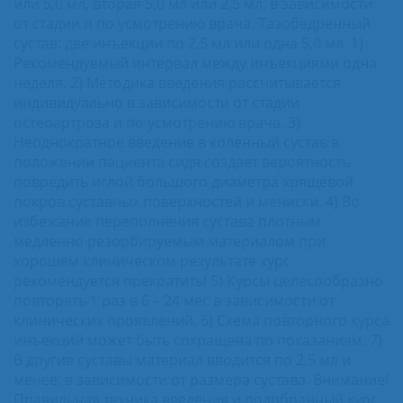
или 5,0 мл, вторая 5,0 мл или 2,5 мл, в зависимости
от стадии и по усмотрению врача. Тазобедренный
сустав: две инъекции по 2,5 мл или одна 5,0 мл. 1)
Рекомендуемый интервал между инъекциями одна
неделя. 2) Методика введения рассчитывается
индивидуально в зависимости от стадии
остеоартроза и по усмотрению врача. 3)
Неоднократное введение в коленный сустав в
положении пациента сидя создает вероятность
повредить иглой большого диаметра хрящевой
покров суставных поверхностей и мениски. 4) Во
избежание переполнения сустава плотным
медленно резорбируемым материалом при
хорошем клиническом результате курс
рекомендуется прекратить! 5) Курсы целесообразно
повторять 1 раз в 6 – 24 мес в зависимости от
клинических проявлений. 6) Схема повторного курса
инъекций может быть сокращена по показаниям. 7)
В другие суставы материал вводится по 2,5 мл и
менее, в зависимости от размера сустава. Внимание!
Правильная техника введения и подобранный курс