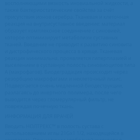
восполняющими вязкость иновиальной жидкости, а
также бактериостатические свойства за счёт
присутствия ионов серебра. Тканевая и клеточная
реакция на внутрисуставное введение: материал
образует комплексное соединение с синовией,
которое оптимизирует метаболизм суставных
тканей. Введение не приводит к развитию синовита
и дистрофического процесса в хряще. Тканевая
реакция минимальна, проявляется гиперплазией и
выселением в суставную полость синовиоцитов типа
А (макрофагов). Биодеградация происходит через
резорбцию макрофагами и неклеточный лизис.
Подвергается очень медленной биодеструкции,
разлагаясь до инертного полимера, после чего
выводится через гломерулярный фильтр, не
повреждая почечную ткань.
ИНФОРМАЦИЯ ДЛЯ ВРАЧЕЙ
Вводить НОЛТРЕКС™ в полость сустава с
использованием иглы 21Gx1 1/2, находящейся в
комплекте. При наличии свободной жидкости в