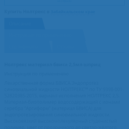
НА UTEKA.RU
Купить Нолтрекс в
Забайкальском крае
Описание
Инструкция по применению
Сертификаты
Отзывы
Нолтрекс материал бвиса 2,5мл шприц
Инструкция по применению
Лекарственная форма БВИСА Эндопротез
синовиальной жидкости НОЛТРЕКС™ по ТУ 9398-001-
52820385-2015, вариант исполнения НОЛТРЕКС 2,5.
Материал-биополимер водосодержащий с ионами
серебра "Аргиформ" (материал БВИСА) для
эндопротезирования синовиальной жидкости.
Высоковязкий высокомолекулярный студенистый
полимер, цвет от прозрачного до светло-жёлтого,