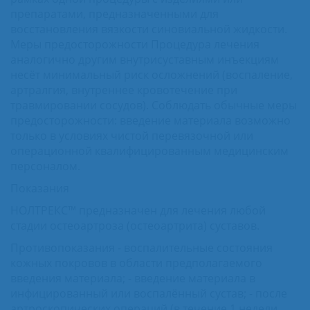
препаратами, предназначенными для
восстановления вязкости синовиальной жидкости.
Меры предосторожности Процедура лечения
аналогично другим внутрисуставным инъекциям
несёт минимальный риск осложнений (воспаление,
артралгия, внутреннее кровотечение при
травмировании сосудов). Соблюдать обычные меры
предосторожности: введение материала возможно
только в условиях чистой перевязочной или
операционной квалифицированным медицинским
персоналом.
Показания
НОЛТРЕКС™ предназначен для лечения любой
стадии остеоартроза (остеоартрита) суставов.
Противопоказания - воспалительные состояния
кожных покровов в области предполагаемого
введения материала; - введение материала в
инфицированный или воспалённый сустав; - после
артроскопических операций (в течение 1 недели