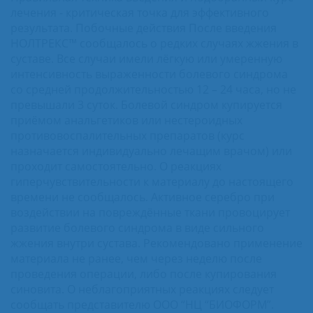
лечения - критическая точка для эффективного
результата. Побочные действия После введения
НОЛТРЕКС™ сообщалось о редких случаях жжения в
суставе. Все случаи имели лёгкую или умеренную
интенсивность выраженности болевого синдрома
со средней продолжительностью 12 – 24 часа, но не
превышали 3 суток. Болевой синдром купируется
приёмом анальгетиков или нестероидных
противовоспалительных препаратов (курс
назначается индивидуально лечащим врачом) или
проходит самостоятельно. О реакциях
гиперчувствительности к материалу до настоящего
времени не сообщалось. Активное серебро при
воздействии на повреждённые ткани провоцирует
развитие болевого синдрома в виде сильного
жжения внутри сустава. Рекомендовано применение
материала не ранее, чем через неделю после
проведения операции, либо после купирования
синовита. О неблагоприятных реакциях следует
сообщать представителю ООО “НЦ “БИОФОРМ”.