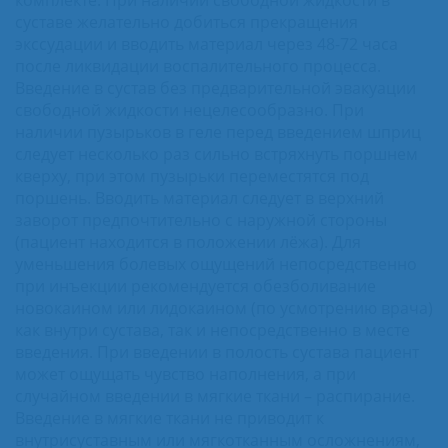
суставе желательно добиться прекращения
экссудации и вводить материал через 48-72 часа
после ликвидации воспалительного процесса.
Введение в сустав без предварительной эвакуации
свободной жидкости нецелесообразно. При
наличии пузырьков в геле перед введением шприц
следует несколько раз сильно встряхнуть поршнем
кверху, при этом пузырьки переместятся под
поршень. Вводить материал следует в верхний
заворот предпочтительно с наружной стороны
(пациент находится в положении лёжа). Для
уменьшения болевых ощущений непосредственно
при инъекции рекомендуется обезболивание
новокаином или лидокаином (по усмотрению врача)
как внутри сустава, так и непосредственно в месте
введения. При введении в полость сустава пациент
может ощущать чувство наполнения, а при
случайном введении в мягкие ткани – распирание.
Введение в мягкие ткани не приводит к
внутрисуставным или мягкотканным осложнениям,