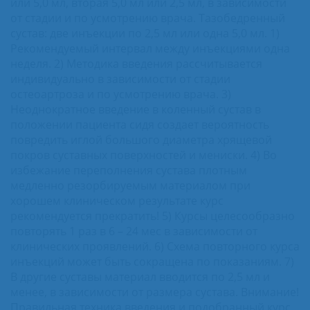
или 5,0 мл, вторая 5,0 мл или 2,5 мл, в зависимости
от стадии и по усмотрению врача. Тазобедренный
сустав: две инъекции по 2,5 мл или одна 5,0 мл. 1)
Рекомендуемый интервал между инъекциями одна
неделя. 2) Методика введения рассчитывается
индивидуально в зависимости от стадии
остеоартроза и по усмотрению врача. 3)
Неоднократное введение в коленный сустав в
положении пациента сидя создает вероятность
повредить иглой большого диаметра хрящевой
покров суставных поверхностей и мениски. 4) Во
избежание переполнения сустава плотным
медленно резорбируемым материалом при
хорошем клиническом результате курс
рекомендуется прекратить! 5) Курсы целесообразно
повторять 1 раз в 6 – 24 мес в зависимости от
клинических проявлений. 6) Схема повторного курса
инъекций может быть сокращена по показаниям. 7)
В другие суставы материал вводится по 2,5 мл и
менее, в зависимости от размера сустава. Внимание!
Правильная техника введения и подобранный курс