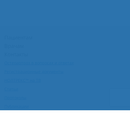
Пациентам
Врачам
Контакты
Остеоартроз в вопросах и ответах
Регистрационные документы
НОЛТРЕКС™ на ТВ
Статьи
Протоколы
Публикации
Доклинические исследования
Рецензии на препарат