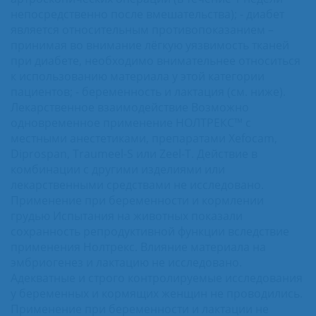
непосредственно после вмешательства); - диабет
является относительным противопоказанием –
принимая во внимание лёгкую уязвимость тканей
при диабете, необходимо внимательнее относиться
к использованию материала у этой категории
пациентов; - беременность и лактация (см. ниже).
Лекарственное взаимодействие Возможно
одновременное применение НОЛТРЕКС™ с
местными анестетиками, препаратами Xefocam,
Diprospan, Traumeel-S или Zeel-T. Действие в
комбинации с другими изделиями или
лекарственными средствами не исследовано.
Применение при беременности и кормлении
грудью Испытания на животных показали
сохранность репродуктивной функции вследствие
применения Нолтрекс. Влияние материала на
эмбриогенез и лактацию не исследовано.
Адекватные и строго контролируемые исследования
у беременных и кормящих женщин не проводились.
Применение при беременности и лактации не