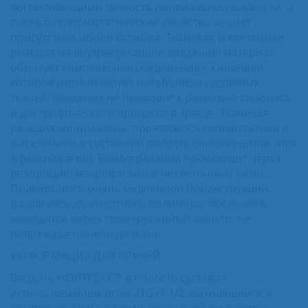
восполняющими вязкость иновиальной жидкости, а
также бактериостатические свойства за счёт
присутствия ионов серебра. Тканевая и клеточная
реакция на внутрисуставное введение: материал
образует комплексное соединение с синовией,
которое оптимизирует метаболизм суставных
тканей. Введение не приводит к развитию синовита
и дистрофического процесса в хряще. Тканевая
реакция минимальна, проявляется гиперплазией и
выселением в суставную полость синовиоцитов типа
А (макрофагов). Биодеградация происходит через
резорбцию макрофагами и неклеточный лизис.
Подвергается очень медленной биодеструкции,
разлагаясь до инертного полимера, после чего
выводится через гломерулярный фильтр, не
повреждая почечную ткань.
ИНФОРМАЦИЯ ДЛЯ ВРАЧЕЙ
Вводить НОЛТРЕКС™ в полость сустава с
использованием иглы 21Gx1 1/2, находящейся в
комплекте. При наличии свободной жидкости в