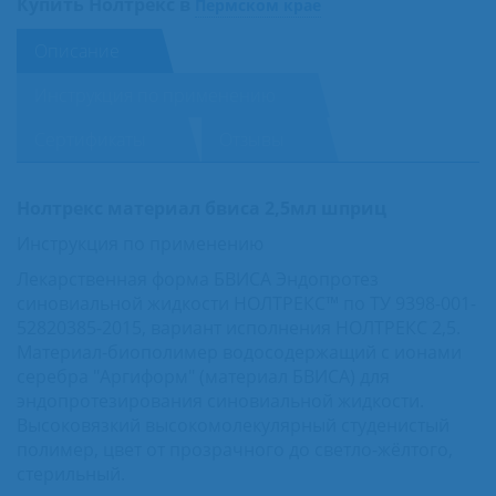
Купить Нолтрекс в
Пермском крае
Описание
Инструкция по применению
Сертификаты
Отзывы
Нолтрекс материал бвиса 2,5мл шприц
Инструкция по применению
Лекарственная форма БВИСА Эндопротез
синовиальной жидкости НОЛТРЕКС™ по ТУ 9398-001-
52820385-2015, вариант исполнения НОЛТРЕКС 2,5.
Материал-биополимер водосодержащий с ионами
серебра "Аргиформ" (материал БВИСА) для
эндопротезирования синовиальной жидкости.
Высоковязкий высокомолекулярный студенистый
полимер, цвет от прозрачного до светло-жёлтого,
стерильный.