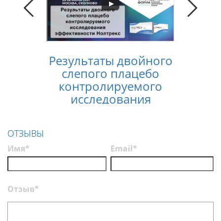
Результаты двойного
Конс
слепого плацебо
лечен
контролируемого
услов
исследования
п
эффективности
Нолтрекс
ОТЗЫВЫ
Имя*
Email*
Отзыв*