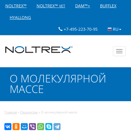
NOLTREX™
NOLTREX™
DAM™+
BUFFLEX
VET
HYALLONG
+7-495-223-70-95
RU
Toggl
navig
О МОЛЕКУЛЯРНОЙ
МАССЕ
Главная
»
Пациентам
»
О молекулярной массе