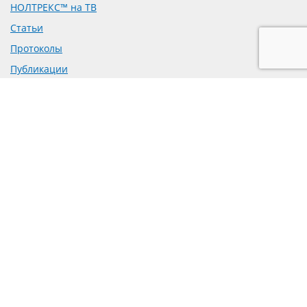
НОЛТРЕКС™ на ТВ
Статьи
Протоколы
Публикации
Доклинические исследования
Рецензии на препарат
Предложение о сотрудничестве
Политика обработки персональных данных
Согласие на обработку персональных данных
mail@bioform.ru
+7-495-223-70-95
129327, г. Москва, вн.тер.г. муниципальный округ
Бабушкинский,
ул. Коминтерна, д. 7, к. 2, помещ. 1/3