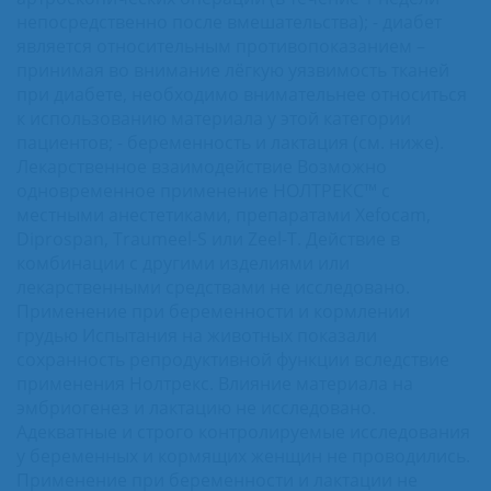
непосредственно после вмешательства); - диабет
является относительным противопоказанием –
принимая во внимание лёгкую уязвимость тканей
при диабете, необходимо внимательнее относиться
к использованию материала у этой категории
пациентов; - беременность и лактация (см. ниже).
Лекарственное взаимодействие Возможно
одновременное применение НОЛТРЕКС™ с
местными анестетиками, препаратами Xefocam,
Diprospan, Traumeel-S или Zeel-T. Действие в
комбинации с другими изделиями или
лекарственными средствами не исследовано.
Применение при беременности и кормлении
грудью Испытания на животных показали
сохранность репродуктивной функции вследствие
применения Нолтрекс. Влияние материала на
эмбриогенез и лактацию не исследовано.
Адекватные и строго контролируемые исследования
у беременных и кормящих женщин не проводились.
Применение при беременности и лактации не