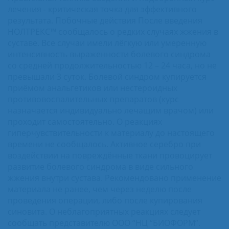
лечения - критическая точка для эффективного
результата. Побочные действия После введения
НОЛТРЕКС™ сообщалось о редких случаях жжения в
суставе. Все случаи имели лёгкую или умеренную
интенсивность выраженности болевого синдрома
со средней продолжительностью 12 – 24 часа, но не
превышали 3 суток. Болевой синдром купируется
приёмом анальгетиков или нестероидных
противовоспалительных препаратов (курс
назначается индивидуально лечащим врачом) или
проходит самостоятельно. О реакциях
гиперчувствительности к материалу до настоящего
времени не сообщалось. Активное серебро при
воздействии на повреждённые ткани провоцирует
развитие болевого синдрома в виде сильного
жжения внутри сустава. Рекомендовано применение
материала не ранее, чем через неделю после
проведения операции, либо после купирования
синовита. О неблагоприятных реакциях следует
сообщать представителю ООО “НЦ “БИОФОРМ”.