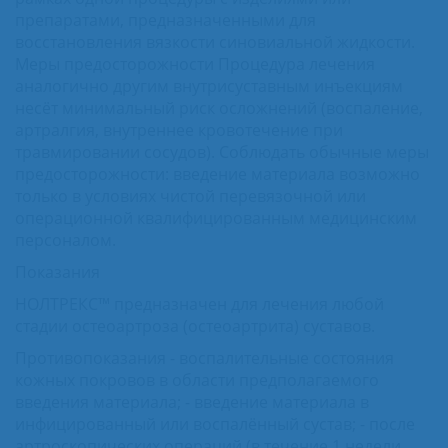
препаратами, предназначенными для
восстановления вязкости синовиальной жидкости.
Меры предосторожности Процедура лечения
аналогично другим внутрисуставным инъекциям
несёт минимальный риск осложнений (воспаление,
артралгия, внутреннее кровотечение при
травмировании сосудов). Соблюдать обычные меры
предосторожности: введение материала возможно
только в условиях чистой перевязочной или
операционной квалифицированным медицинским
персоналом.
Показания
НОЛТРЕКС™ предназначен для лечения любой
стадии остеоартроза (остеоартрита) суставов.
Противопоказания - воспалительные состояния
кожных покровов в области предполагаемого
введения материала; - введение материала в
инфицированный или воспалённый сустав; - после
артроскопических операций (в течение 1 недели