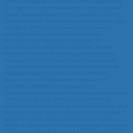
или 5,0 мл, вторая 5,0 мл или 2,5 мл, в зависимости
от стадии и по усмотрению врача. Тазобедренный
сустав: две инъекции по 2,5 мл или одна 5,0 мл. 1)
Рекомендуемый интервал между инъекциями одна
неделя. 2) Методика введения рассчитывается
индивидуально в зависимости от стадии
остеоартроза и по усмотрению врача. 3)
Неоднократное введение в коленный сустав в
положении пациента сидя создает вероятность
повредить иглой большого диаметра хрящевой
покров суставных поверхностей и мениски. 4) Во
избежание переполнения сустава плотным
медленно резорбируемым материалом при
хорошем клиническом результате курс
рекомендуется прекратить! 5) Курсы целесообразно
повторять 1 раз в 6 – 24 мес в зависимости от
клинических проявлений. 6) Схема повторного курса
инъекций может быть сокращена по показаниям. 7)
В другие суставы материал вводится по 2,5 мл и
менее, в зависимости от размера сустава. Внимание!
Правильная техника введения и подобранный курс