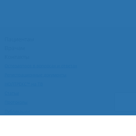
Пациентам
Врачам
Контакты
Остеоартроз в вопросах и ответах
Регистрационные документы
НОЛТРЕКС™ на ТВ
Статьи
Протоколы
Публикации
Доклинические исследования
Рецензии на препарат