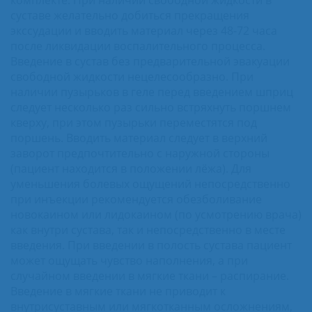
суставе желательно добиться прекращения
экссудации и вводить материал через 48-72 часа
после ликвидации воспалительного процесса.
Введение в сустав без предварительной эвакуации
свободной жидкости нецелесообразно. При
наличии пузырьков в геле перед введением шприц
следует несколько раз сильно встряхнуть поршнем
кверху, при этом пузырьки переместятся под
поршень. Вводить материал следует в верхний
заворот предпочтительно с наружной стороны
(пациент находится в положении лёжа). Для
уменьшения болевых ощущений непосредственно
при инъекции рекомендуется обезболивание
новокаином или лидокаином (по усмотрению врача)
как внутри сустава, так и непосредственно в месте
введения. При введении в полость сустава пациент
может ощущать чувство наполнения, а при
случайном введении в мягкие ткани – распирание.
Введение в мягкие ткани не приводит к
внутрисуставным или мягкотканным осложнениям,