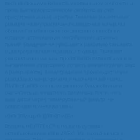
восполняющими вязкость иновиальной жидкости, а
также бактериостатические свойства за счёт
присутствия ионов серебра. Тканевая и клеточная
реакция на внутрисуставное введение: материал
образует комплексное соединение с синовией,
которое оптимизирует метаболизм суставных
тканей. Введение не приводит к развитию синовита
и дистрофического процесса в хряще. Тканевая
реакция минимальна, проявляется гиперплазией и
выселением в суставную полость синовиоцитов типа
А (макрофагов). Биодеградация происходит через
резорбцию макрофагами и неклеточный лизис.
Подвергается очень медленной биодеструкции,
разлагаясь до инертного полимера, после чего
выводится через гломерулярный фильтр, не
повреждая почечную ткань.
ИНФОРМАЦИЯ ДЛЯ ВРАЧЕЙ
Вводить НОЛТРЕКС™ в полость сустава с
использованием иглы 21Gx1 1/2, находящейся в
комплекте. При наличии свободной жидкости в