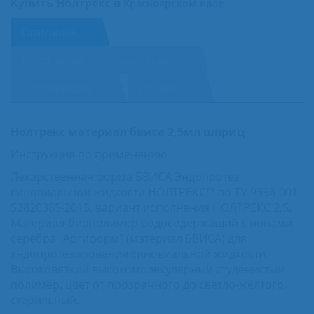
Купить Нолтрекс в
Красноярском крае
Описание
Инструкция по применению
Сертификаты
Отзывы
Нолтрекс материал бвиса 2,5мл шприц
Инструкция по применению
Лекарственная форма БВИСА Эндопротез
синовиальной жидкости НОЛТРЕКС™ по ТУ 9398-001-
52820385-2015, вариант исполнения НОЛТРЕКС 2,5.
Материал-биополимер водосодержащий с ионами
серебра "Аргиформ" (материал БВИСА) для
эндопротезирования синовиальной жидкости.
Высоковязкий высокомолекулярный студенистый
полимер, цвет от прозрачного до светло-жёлтого,
стерильный.