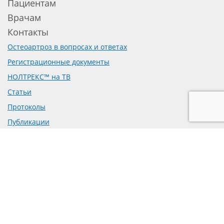
Пациентам
Врачам
Контакты
Остеоартроз в вопросах и ответах
Регистрационные документы
НОЛТРЕКС™ на ТВ
Статьи
Протоколы
Публикации
Доклинические исследования
Рецензии на препарат
Предложение о сотрудничестве
Политика обработки персональных данных
Согласие на обработку персональных данных
mail@bioform.ru