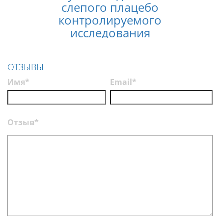
слепого плацебо
лечен
контролируемого
услов
исследования
п
эффективности
Нолтрекс
ОТЗЫВЫ
Имя*
Email*
Отзыв*