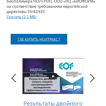
биополимера НОЛТРЕКС ООО «НЦ «БИОФОРМ»
на соответствие требованиям европейской
директивы 93/42/EEC
Скачать (2,2 МБ)
ГДЕ КУПИТЬ НОЛТРЕКС ?
Результаты двойного
Конс