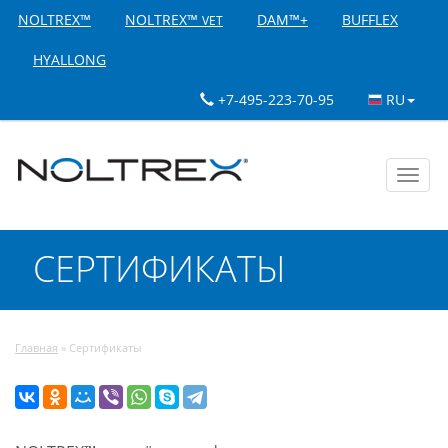
NOLTREX™
NOLTREX™
DAM™+
BUFFLEX
VET
HYALLONG
+7-495-223-70-95
RU
Toggl
navig
СЕРТИФИКАТЫ
Главная
»
Сертификаты