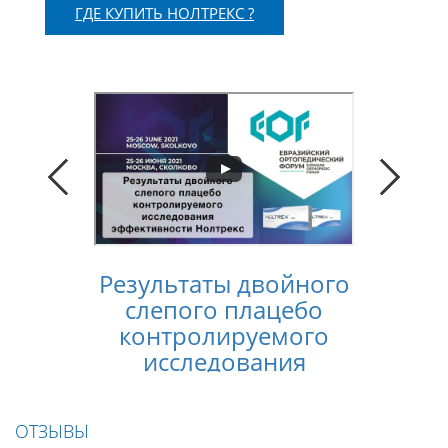
ГДЕ КУПИТЬ НОЛТРЕКС ?
Результаты двойного
Конс
слепого плацебо
лечен
контролируемого
услов
исследования
п
эффективности
Нолтрекс
ОТЗЫВЫ