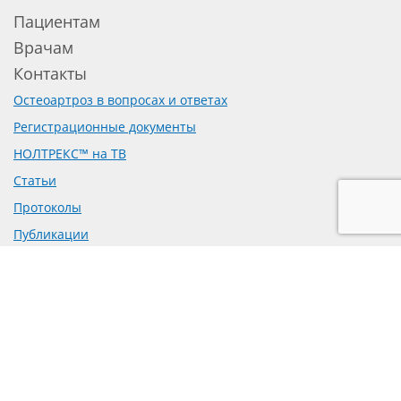
Пациентам
Врачам
Контакты
Остеоартроз в вопросах и ответах
Регистрационные документы
НОЛТРЕКС™ на ТВ
Статьи
Протоколы
Публикации
Доклинические исследования
Рецензии на препарат
Предложение о сотрудничестве
Политика обработки персональных данных
Согласие на обработку персональных данных
mail@bioform.ru