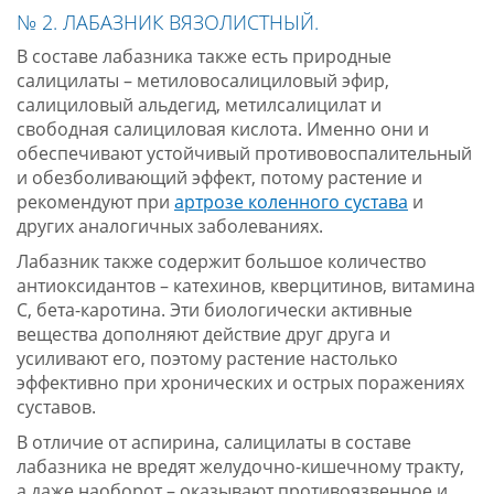
№ 2. ЛАБАЗНИК ВЯЗОЛИСТНЫЙ.
В составе лабазника также есть природные
салицилаты – метиловосалициловый эфир,
салициловый альдегид, метилсалицилат и
свободная салициловая кислота. Именно они и
обеспечивают устойчивый противовоспалительный
и обезболивающий эффект, потому растение и
рекомендуют при
артрозе коленного сустава
и
других аналогичных заболеваниях.
Лабазник также содержит большое количество
антиоксидантов – катехинов, кверцитинов, витамина
С, бета-каротина. Эти биологически активные
вещества дополняют действие друг друга и
усиливают его, поэтому растение настолько
эффективно при хронических и острых поражениях
суставов.
В отличие от аспирина, салицилаты в составе
лабазника не вредят желудочно-кишечному тракту,
а даже наоборот – оказывают противоязвенное и