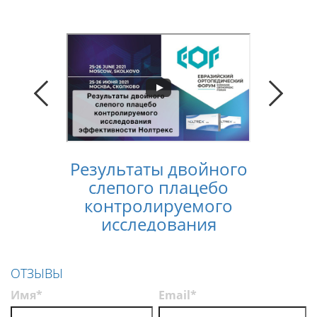
Результаты двойного
Конс
слепого плацебо
лечен
контролируемого
услов
исследования
п
эффективности
Нолтрекс
ОТЗЫВЫ
Имя*
Email*