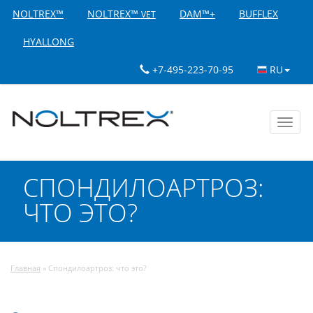
NOLTREX™
NOLTREX™
DAM™+
BUFFLEX
VET
HYALLONG
+7-495-223-70-95
RU
Toggl
navig
СПОНДИЛОАРТРОЗ:
ЧТО ЭТО?
Главная
»
Спондилоартроз: что это?