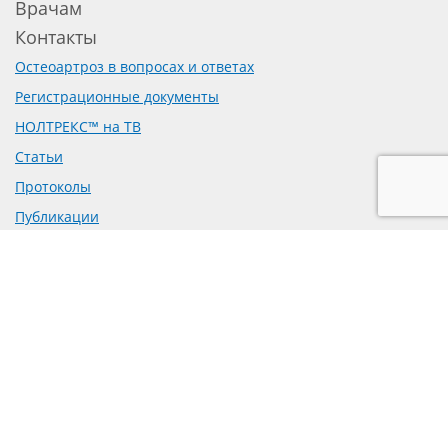
Врачам
Контакты
Остеоартроз в вопросах и ответах
Регистрационные документы
НОЛТРЕКС™ на ТВ
Статьи
Протоколы
Публикации
Доклинические исследования
Рецензии на препарат
Предложение о сотрудничестве
Политика обработки персональных данных
Согласие на обработку персональных данных
mail@bioform.ru
+7-495-223-70-95