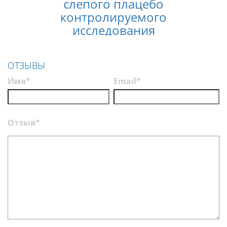
слепого плацебо
лечен
контролируемого
услов
исследования
п
эффективности
Нолтрекс
ОТЗЫВЫ
Имя*
Email*
Отзыв*