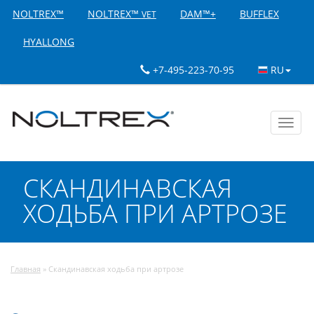
NOLTREX™
NOLTREX™
DAM™+
BUFFLEX
VET
HYALLONG
+7-495-223-70-95
RU
Toggl
navig
СКАНДИНАВСКАЯ
ХОДЬБА ПРИ АРТРОЗЕ
Главная
»
Скандинавская ходьба при артрозе