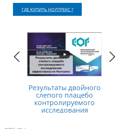
ГДЕ КУПИТЬ НОЛТРЕКС ?
Результаты двойного
Конс
слепого плацебо
лечен
контролируемого
услов
исследования
п
эффективности
Нолтрекс