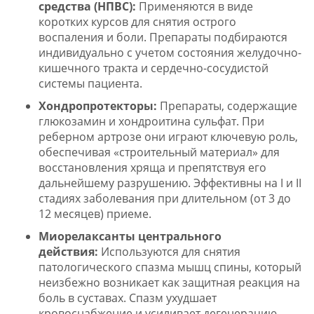
средства (НПВС):
Применяются в виде
коротких курсов для снятия острого
воспаления и боли. Препараты подбираются
индивидуально с учетом состояния желудочно-
кишечного тракта и сердечно-сосудистой
системы пациента.
Хондропротекторы:
Препараты, содержащие
глюкозамин и хондроитина сульфат. При
реберном артрозе они играют ключевую роль,
обеспечивая «строительный материал» для
восстановления хряща и препятствуя его
дальнейшему разрушению. Эффективны на I и II
стадиях заболевания при длительном (от 3 до
12 месяцев) приеме.
Миорелаксанты центрального
действия:
Используются для снятия
патологического спазма мышц спины, который
неизбежно возникает как защитная реакция на
боль в суставах. Спазм ухудшает
кровоснабжение и усиливает дегенерацию.