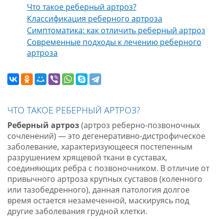
Что такое реберный артроз?
Классификация реберного артроза
Симптоматика: как отличить реберный артроз
Современные подходы к лечению реберного
артроза
ЧТО ТАКОЕ РЕБЕРНЫЙ АРТРОЗ?
Реберный артроз
(артроз реберно-позвоночных
сочленений) — это дегенеративно-дистрофическое
заболевание, характеризующееся постепенным
разрушением хрящевой ткани в суставах,
соединяющих ребра с позвоночником. В отличие от
привычного артроза крупных суставов (коленного
или тазобедренного), данная патология долгое
время остается незамеченной, маскируясь под
другие заболевания грудной клетки.