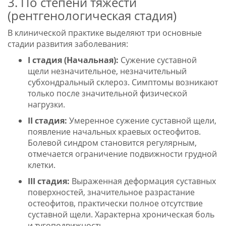
3. По степени тяжести
(рентгенологическая стадия)
В клинической практике выделяют три основные
стадии развития заболевания:
I стадия (Начальная):
Сужение суставной
щели незначительное, незначительный
субхондральный склероз. Симптомы возникают
только после значительной физической
нагрузки.
II стадия:
Умеренное сужение суставной щели,
появление начальных краевых остеофитов.
Болевой синдром становится регулярным,
отмечается ограничение подвижности грудной
клетки.
III стадия:
Выраженная деформация суставных
поверхностей, значительное разрастание
остеофитов, практически полное отсутствие
суставной щели. Характерна хроническая боль
и тугоподвижность.