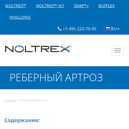
NOLTREX™
NOLTREX™
DAM™+
BUFFLEX
VET
HYALLONG
+7-495-223-70-95
RU
Toggl
navig
РЕБЕРНЫЙ АРТРОЗ
Главная
»
Реберный артроз
Содержание: