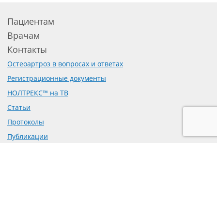
Пациентам
Врачам
Контакты
Остеоартроз в вопросах и ответах
Регистрационные документы
НОЛТРЕКС™ на ТВ
Статьи
Протоколы
Публикации
Доклинические исследования
Рецензии на препарат
Предложение о сотрудничестве
Политика обработки персональных данных
Согласие на обработку персональных данных