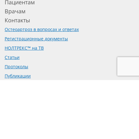
Пациентам
Врачам
Контакты
Остеоартроз в вопросах и ответах
Регистрационные документы
НОЛТРЕКС™ на ТВ
Статьи
Протоколы
Публикации
Доклинические исследования
Рецензии на препарат
Предложение о сотрудничестве
Политика обработки персональных данных
Согласие на обработку персональных данных
mail@bioform.ru