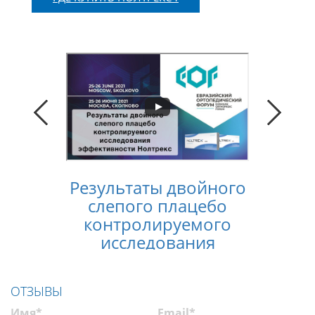
Результаты двойного
Конс
слепого плацебо
лечен
контролируемого
услов
исследования
п
эффективности
Нолтрекс
ОТЗЫВЫ
Имя*
Email*