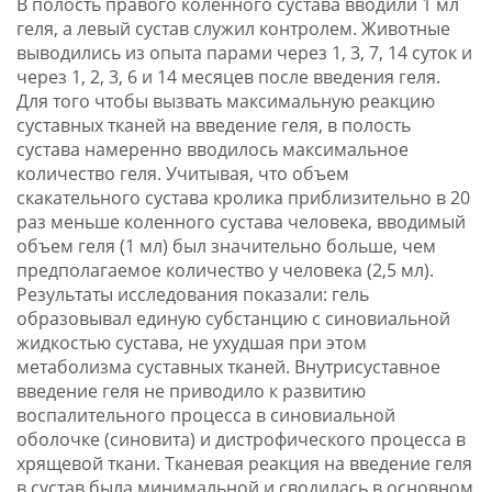
В полость правого коленного сустава вводили 1 мл
геля, а левый сустав служил контролем. Животные
выводились из опыта парами через 1, 3, 7, 14 суток и
через 1, 2, 3, 6 и 14 месяцев после введения геля.
Для того чтобы вызвать максимальную реакцию
суставных тканей на введение геля, в полость
сустава намеренно вводилось максимальное
количество геля. Учитывая, что объем
скакательного сустава кролика приблизительно в 20
раз меньше коленного сустава человека, вводимый
объем геля (1 мл) был значительно больше, чем
предполагаемое количество у человека (2,5 мл).
Результаты исследования показали: гель
образовывал единую субстанцию с синовиальной
жидкостью сустава, не ухудшая при этом
метаболизма суставных тканей. Внутрисуставное
введение геля не приводило к развитию
воспалительного процесса в синовиальной
оболочке (синовита) и дистрофического процесса в
хрящевой ткани. Тканевая реакция на введение геля
в сустав была минимальной и сводилась в основном