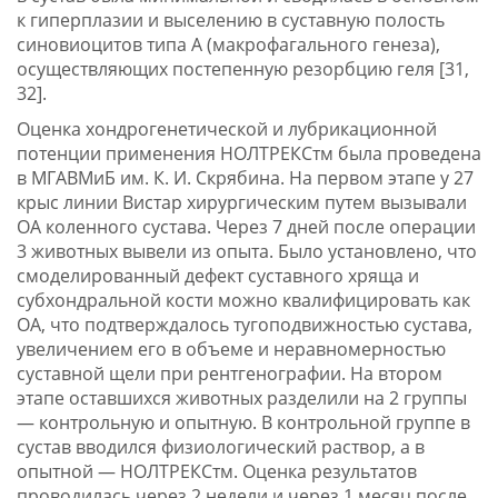
к гиперплазии и выселению в суставную полость
синовиоцитов типа А (макрофагального генеза),
осуществляющих постепенную резорбцию геля [31,
32].
Оценка хондрогенетической и лубрикационной
потенции применения НОЛТРЕКСтм была проведена
в МГАВМиБ им. К. И. Скрябина. На первом этапе у 27
крыс линии Вистар хирургическим путем вызывали
ОА коленного сустава. Через 7 дней после операции
3 животных вывели из опыта. Было установлено, что
смоделированный дефект суставного хряща и
субхондральной кости можно квалифицировать как
ОА, что подтверждалось тугоподвижностью сустава,
увеличением его в объеме и неравномерностью
суставной щели при рентгенографии. На втором
этапе оставшихся животных разделили на 2 группы
— контрольную и опытную. В контрольной группе в
сустав вводился физиологический раствор, а в
опытной — НОЛТРЕКСтм. Оценка результатов
проводилась через 2 недели и через 1 месяц после