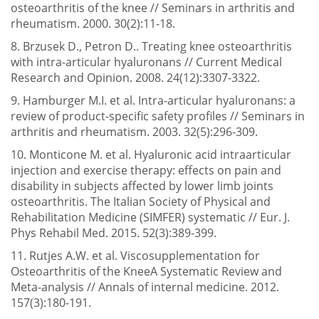
osteoarthritis of the knee // Seminars in arthritis and
rheumatism. 2000. 30(2):11-18.
8. Brzusek D., Petron D.. Treating knee osteoarthritis
with intra-articular hyaluronans // Current Medical
Research and Opinion. 2008. 24(12):3307-3322.
9. Hamburger M.I. et al. Intra-articular hyaluronans: a
review of product-specific safety profiles // Seminars in
arthritis and rheumatism. 2003. 32(5):296-309.
10. Monticone M. et al. Hyaluronic acid intraarticular
injection and exercise therapy: effects on pain and
disability in subjects affected by lower limb joints
osteoarthritis. The Italian Society of Physical and
Rehabilitation Medicine (SIMFER) systematic // Eur. J.
Phys Rehabil Med. 2015. 52(3):389-399.
11. Rutjes A.W. et al. Viscosupplementation for
Osteoarthritis of the KneeA Systematic Review and
Meta-analysis // Annals of internal medicine. 2012.
157(3):180-191.