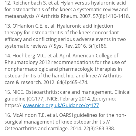
12. Reichenbach S. et al. Hylan versus hyaluronic acid
for osteoarthritis of the knee: a systematic review and
metaanalysis // Arthritis Rheum. 2007. 57(8):1410-1418.
13. O'Hanlon C.E. et al. Hyaluronic acid injection
therapy for osteoarthritis of the knee: concordant
efficacy and conflicting serious adverse events in two
systematic reviews // Syst Rev. 2016. 5(1):186.
14. Hochberg M.C. et al. April. American College of
Rheumatology 2012 recommendations for the use of
nonpharmacologic and pharmacologic therapies in
osteoarthritis of the hand, hip, and knee // Arthritis
care & research. 2012. 64(4):465-474.
15. NICE. Osteoarthritis: care and management. Clinical
guideline [CG177]. NICE, Febrary 2014. Доступно:
https://
www.nice.org.uk/Guidance/cg177
16. McAlindon T.E. et al. OARSI guidelines for the non-
surgical management of knee osteoarthritis //
Osteoarthritis and cartilage. 2014. 22(3):363-388.