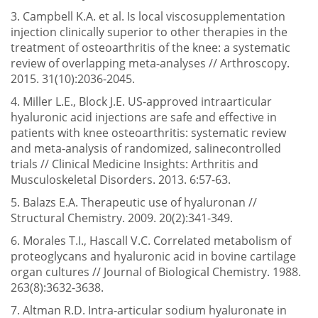
3. Campbell K.A. et al. Is local viscosupplementation
injection clinically superior to other therapies in the
treatment of osteoarthritis of the knee: a systematic
review of overlapping meta-analyses // Arthroscopy.
2015. 31(10):2036-2045.
4. Miller L.E., Block J.E. US-approved intraarticular
hyaluronic acid injections are safe and effective in
patients with knee osteoarthritis: systematic review
and meta-analysis of randomized, salinecontrolled
trials // Clinical Medicine Insights: Arthritis and
Musculoskeletal Disorders. 2013. 6:57-63.
5. Balazs E.A. Therapeutic use of hyaluronan //
Structural Chemistry. 2009. 20(2):341-349.
6. Morales T.I., Hascall V.C. Correlated metabolism of
proteoglycans and hyaluronic acid in bovine cartilage
organ cultures // Journal of Biological Chemistry. 1988.
263(8):3632-3638.
7. Altman R.D. Intra-articular sodium hyaluronate in