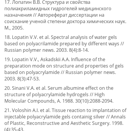
17. Лопатин В.В. Структура и свойства
полиакриламидных гидрогелей медицинского
назначения // Автореферат диссертации на
соискание ученой степени доктора химических наук.
М., 2005.
18. Lopatin V.V. et al. Spectral analysis of water gels
based on polyacrilamide prepared by different ways //
Russian polymer news. 2003. 8(4):8-14.
19. Lopatin V.V., Askadskii A.A. Influence of the
preparation mode on structure and properties of gels
based on polyacrylamide // Russian polymer news.
2003. 8(3):47-53.
20. Sinani V.A. et al. Serum albumine effect on the
structure of polyacrylamide hydrogels // High
Molecular Compounds, A. 1988. 30(10):2088-2094.
21. Voloshin A.I. et al. Tissue reaction to implantation of
injectable polyacrylamide gels containig silver // Annals
of Plastic, Reconstructive and Aesthetic Surgery. 1998.
(4):35-43.