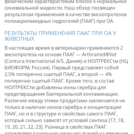
физическим характеристикам близок к нормальной
синовиальной жидкости. Наш обзор посвящен
результатам применения в качестве вископротезов
полиакриламидных гидрогелей (ПААГ) при ОА.
РЕЗУЛЬТАТЫ ПРИМЕНЕНИЯ ПААГ ПРИ ОА У
ЖИВОТНЫХ
В настоящее время в ветеринарии применяются 2
вископротеза на основе ПААГ — Arthramid®Vet
(Contura International A/S, Дания) и НОЛТРЕКСтм (НЦ
БИОФОРМ, Россия). Первый представляет собой
2,5% поперечно сшитый ПААГ, а второй — 4%
поперечно сшитый ПААГ. Кроме того, в состав
НОЛТРЕКСтм добавлены ионы серебра для
предотвращения бактериальной контаминации.
Различие между этими продуктами заключается не
только в наличии ионов серебра и концентрации
ПААГ, но и в структуре и свойствах самого ПААГ,
которые сильно зависят от условий синтеза [17, 18,
19, 20, 21, 22, 23]. Разница в свойствах ПААГ
определяет различную реакцию тканей на введение