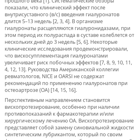
прошлого века [1]. Систематические обзоры
показали, что клинический эффект после
внутрисуставного (в/с) введения гиалуронатов
длится 5–13 недель [2, 3, 4]. В организме
гиалуронаты расщепляются гиалуронидазами, при
этом период их полураспада в суставе колеблется от
нескольких дней до 3 недель [5, 6]. Некоторые
клинические исследования продемонстрировали,
что вискосупплементация гиалуронатами
увеличивает риск побочных эффектов [7, 8, 9, 10, 11,
4, 12, 13]. Руководства Американской коллегии
ревматологов, NICE и OARSI не содержат
рекомендаций по применению гиалуронатов при
остеоартрозе (ОА) [14, 15, 16].
Перспективным направлением становится
вископротезирование, особенно при наличии
противопоказаний к фармакотерапии и/или
хирургическому лечению ОА. Вископротезирование
представляет собой замену синовиальной жидкости
синтетическим лубрикантом, который по своим