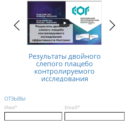
Результаты двойного
Конс
слепого плацебо
лечен
контролируемого
услов
исследования
п
эффективности
Нолтрекс
ОТЗЫВЫ
Имя*
Email*