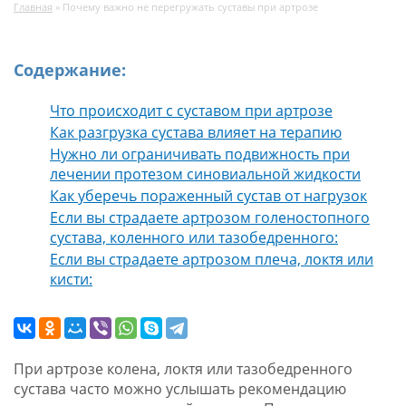
Главная
»
Почему важно не перегружать суставы при артрозе
Содержание:
Что происходит с суставом при артрозе
Как разгрузка сустава влияет на терапию
Нужно ли ограничивать подвижность при
лечении протезом синовиальной жидкости
Как уберечь пораженный сустав от нагрузок
Если вы страдаете артрозом голеностопного
сустава, коленного или тазобедренного:
Если вы страдаете артрозом плеча, локтя или
кисти:
При артрозе колена, локтя или тазобедренного
сустава часто можно услышать рекомендацию