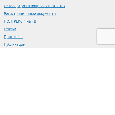
Остеоартроз в вопросах и ответах
Регистрационные документы
НОЛТРЕКС™ на ТВ
Статьи
Протоколы
Публикации
Доклинические исследования
Рецензии на препарат
Предложение о сотрудничестве
Политика обработки персональных данных
Согласие на обработку персональных данных
mail@bioform.ru
+7-495-223-70-95
129327, г. Москва, вн.тер.г. муниципальный округ
Бабушкинский,