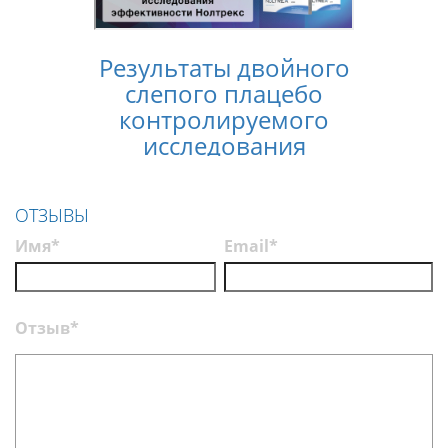
Результаты двойного
Конс
слепого плацебо
лечен
контролируемого
услов
исследования
п
эффективности
Нолтрекс
ОТЗЫВЫ
Имя*
Email*
Отзыв*