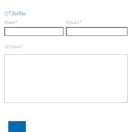
эффективности
Нолтрекс
ОТЗЫВЫ
Имя*
Email*
Отзыв*