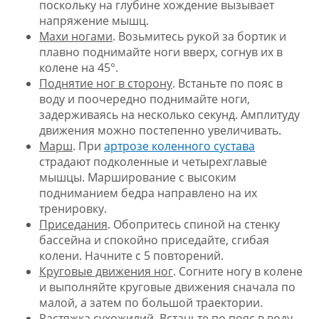
поскольку на глубине хождение вызывает
напряжение мышц.
Махи ногами
. Возьмитесь рукой за бортик и
плавно поднимайте ноги вверх, согнув их в
колене на 45°.
Поднятие ног в сторону
. Встаньте по пояс в
воду и поочередно поднимайте ноги,
задерживаясь на несколько секунд. Амплитуду
движения можно постепенно увеличивать.
Марш
. При
артрозе коленного сустава
страдают подколенные и четырехглавые
мышцы. Марширование с высоким
подниманием бедра направлено на их
тренировку.
Приседания
. Обопритесь спиной на стенку
бассейна и спокойно приседайте, сгибая
колени. Начните с 5 повторений.
Круговые движения ног
. Согните ногу в колене
и выполняйте круговые движения сначала по
малой, а затем по большой траектории.
Растяжка сухожилий
. Встаньте по пояс в воду,