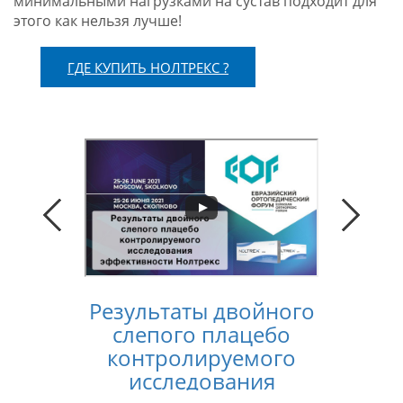
минимальными нагрузками на сустав подходит для
этого как нельзя лучше!
ГДЕ КУПИТЬ НОЛТРЕКС ?
Результаты двойного
Конс
слепого плацебо
лечен
контролируемого
услов
исследования
п