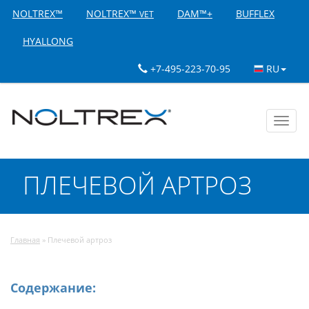
NOLTREX™
NOLTREX™
DAM™+
BUFFLEX
VET
HYALLONG
+7-495-223-70-95
RU
Toggl
navig
ПЛЕЧЕВОЙ АРТРОЗ
Главная
»
Плечевой артроз
Содержание: