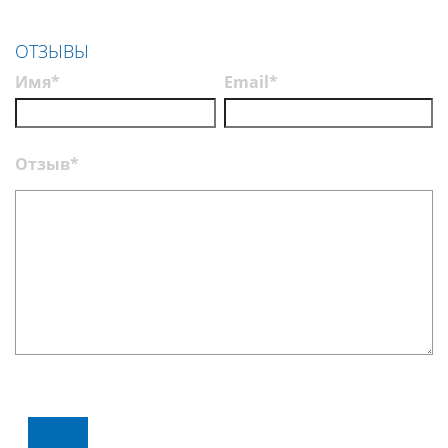
эффективности
Нолтрекс
ОТЗЫВЫ
Имя*
Email*
Отзыв*