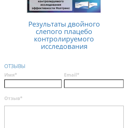
Результаты двойного
Конс
слепого плацебо
лечен
контролируемого
услов
исследования
п
эффективности
Нолтрекс
ОТЗЫВЫ
Имя*
Email*
Отзыв*