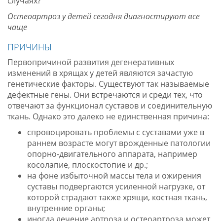
случаях?
Остеоартроз у детей сегодня диагностируют все
чаще
ПРИЧИНЫ
Первопричиной развития дегенеративных
изменений в хрящах у детей являются зачастую
генетические факторы. Существуют так называемые
дефектные гены. Они встречаются и среди тех, что
отвечают за функционал суставов и соединительную
ткань. Однако это далеко не единственная причина:
спровоцировать проблемы с суставами уже в
раннем возрасте могут врожденные патологии
опорно-двигательного аппарата, например
косолапие, плоскостопие и др.;
на фоне избыточной массы тела и ожирения
суставы подвергаются усиленной нагрузке, от
которой страдают также хрящи, костная ткань,
внутренние органы;
иногда лечение артроза и остеоартроза может