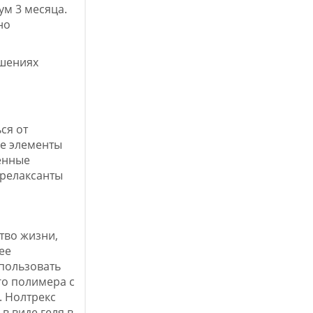
м 3 месяца.
но
ушениях
ся от
е элементы
енные
орелаксанты
тво жизни,
ее
пользовать
го полимера с
. Нолтрекс
в виде геля в