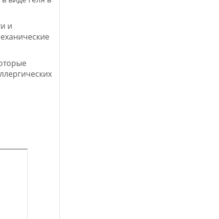
и и
механические
которые
ллергических