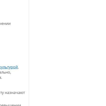
ечении
культурой
,
ально,
а.
нту назначают
 превышении