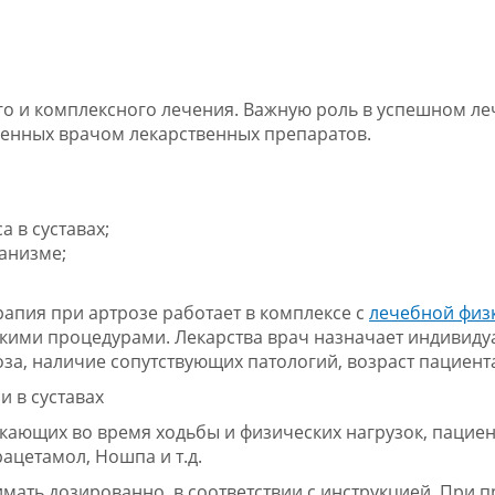
о и комплексного лечения. Важную роль в успешном л
ченных врачом лекарственных препаратов.
 в суставах;
анизме;
апия при артрозе работает в комплексе с
лечебной физ
ими процедурами. Лекарства врач назначает индивиду
оза, наличие сопутствующих патологий, возраст пациент
 в суставах
кающих во время ходьбы и физических нагрузок, пацие
ацетамол, Ношпа и т.д.
ать дозированно, в соответствии с инструкцией. При