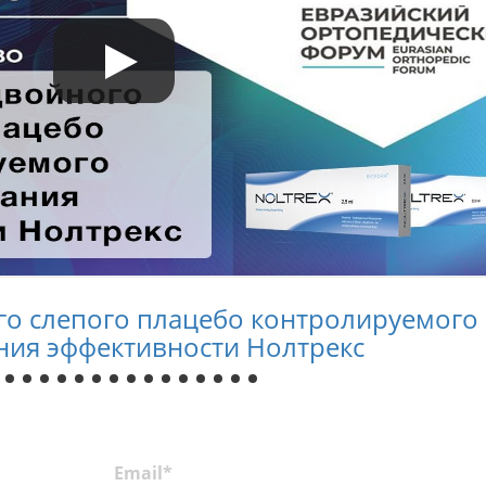
го слепого плацебо контролируемого
ния эффективности Нолтрекс
Email*