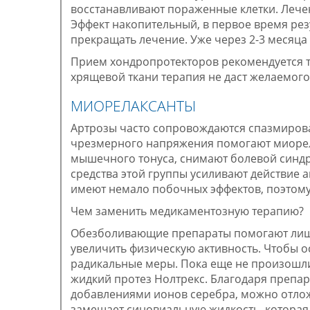
восстанавливают пораженные клетки. Лече
Эффект накопительный, в первое время рез
прекращать лечение. Уже через 2-3 месяца
Прием хондропротекторов рекомендуется т
хрящевой ткани терапия не даст желаемого
МИОРЕЛАКСАНТЫ
Артрозы часто сопровождаются спазмиров
чрезмерного напряжения помогают миорел
мышечного тонуса, снимают болевой синд
средства этой группы усиливают действие
имеют немало побочных эффектов, поэтому
Чем заменить медикаментозную терапию?
Обезболивающие препараты помогают лишь 
увеличить физическую активность. Чтобы о
радикальные меры. Пока еще не произошли
жидкий протез Нолтрекс. Благодаря препа
добавлениями ионов серебра, можно отлож
замещает синовиальную жидкость, которая 