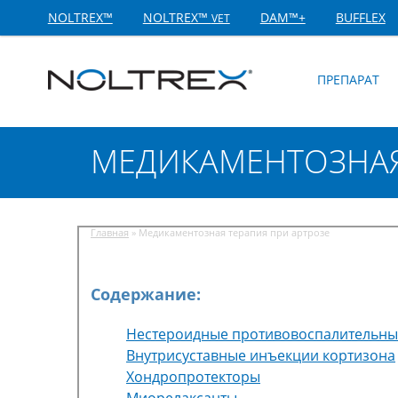
NOLTREX™
NOLTREX™
DAM™+
BUFFLEX
VET
ПРЕПАРАТ
МЕДИКАМЕНТОЗНАЯ
Главная
»
Медикаментозная терапия при артрозе
Содержание:
Нестероидные противовоспалительны
Внутрисуставные инъекции кортизона
Хондропротекторы