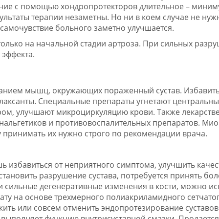
ние с помощью хондропротекторов длительное – миниму
ультаты терапии незаметны. Но ни в коем случае не нуж
 самочувствие больного заметно улучшается.
олько на начальной стадии артроза. При сильных разр
 эффекта.
анием мышц, окружающих пораженный сустав. Избавить
аксанты. Специальные препараты угнетают центральны
ром, улучшают микроциркуляцию крови. Также лекарств
 анальгетиков и противовоспалительных препаратов. Ми
 принимать их нужно строго по рекомендации врача.
избавиться от неприятного симптома, улучшить качес
становить разрушение сустава, потребуется принять бол
 сильные дегенеративные изменения в кости, можно ис
рату на основе трехмерного полиакриламидного сетчато
ить или совсем отменить эндопротезирование суставов
выполняет функцию внутрисуставной смазки. Продается 