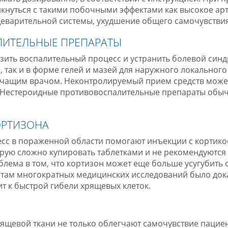
лкнуться с такими побочными эффектами как высокое ар
еварительной системы, ухудшение общего самочувствия
ИТЕЛЬНЫЕ ПРЕПАРАТЫ
зить воспалительный процесс и устранить болевой синд
л, так и в форме гелей и мазей для наружного локальног
чащим врачом. Неконтролируемый прием средств может
 Нестероидные противовоспалительные препараты обы
.
ОРТИЗОНА
сс в пораженной области помогают инъекции с кортико
рую сложно купировать таблетками и не рекомендуются
лема в том, что кортизон может еще больше усугубить 
атам многократных медицинских исследований было дока
т к быстрой гибели хрящевых клеток.
ящевой ткани не только облегчают самочувствие пациен