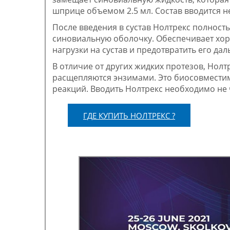
шприце объемом 2.5 мл. Состав вводится н
После введения в сустав Нолтрекс полнос
синовиальную оболочку. Обеспечивает хор
нагрузки на сустав и предотвратить его д
В отличие от других жидких протезов, Нол
расщепляются энзимами. Это биосовмести
реакций. Вводить Нолтрекс необходимо не ч
ГДЕ КУПИТЬ НОЛТРЕКС ?