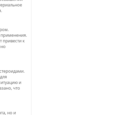
териальное
.
ром.
о применения.
 привести к
чно
стероидами.
 для
ситуацию и
зано, что
та, но и