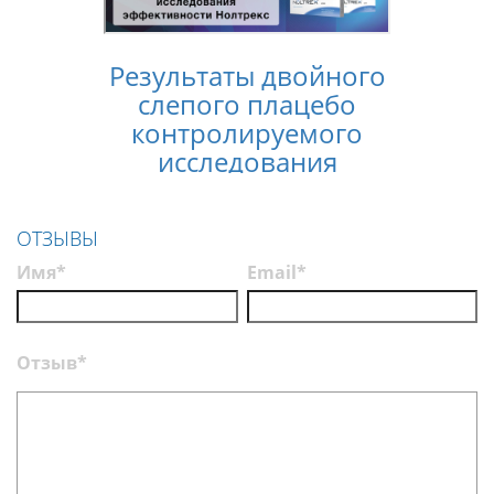
Результаты двойного
Конс
слепого плацебо
лечен
контролируемого
услов
исследования
п
эффективности
Нолтрекс
ОТЗЫВЫ
Имя*
Email*
Отзыв*