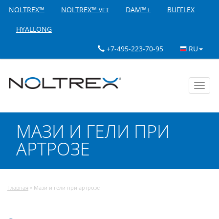
NOLTREX™
NOLTREX™
DAM™+
BUFFLEX
VET
HYALLONG
+7-495-223-70-95
RU
Toggl
navig
МАЗИ И ГЕЛИ ПРИ
АРТРОЗЕ
Главная
»
Мази и гели при артрозе