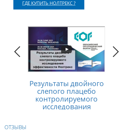
ГДЕ КУПИТЬ НОЛТРЕКС ?
Результаты двойного
Конс
слепого плацебо
лечен
контролируемого
услов
исследования
п
эффективности
Нолтрекс
ОТЗЫВЫ