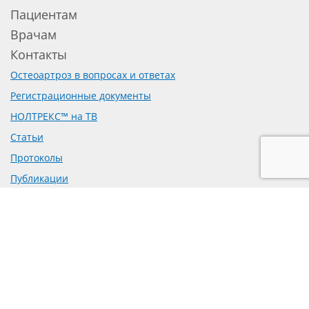
Пациентам
Врачам
Контакты
Остеоартроз в вопросах и ответах
Регистрационные документы
НОЛТРЕКС™ на ТВ
Статьи
Протоколы
Публикации
Доклинические исследования
Рецензии на препарат
Предложение о сотрудничестве
Политика обработки персональных данных
Согласие на обработку персональных данных
mail@bioform.ru