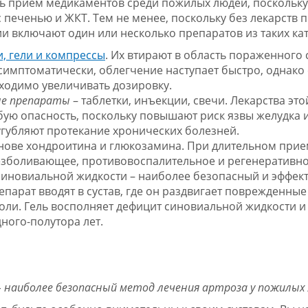
ь прием медикаментов среди пожилых людей, поскольку
печенью и ЖКТ. Тем не менее, поскольку без лекарств п
ии включают один или несколько препаратов из таких ка
, гели и компрессы
. Их втирают в область пораженного 
 симптоматически, облегчение наступает быстро, однако
бходимо увеличивать дозировку.
е препараты
– таблетки, инъекции, свечи. Лекарства эт
ую опасность, поскольку повышают риск язвы желудка 
угубляют протекание хронических болезней.
нове хондроитина и глюкозамина. При длительном прие
езболивающее, противовоспалительное и регенеративно
синовиальной жидкости – наиболее безопасный и эффек
парат вводят в сустав, где он раздвигает поврежденны
боли. Гель восполняет дефицит синовиальной жидкости и
ного-полутора лет.
 наиболее безопасный метод лечения артроза у пожилых