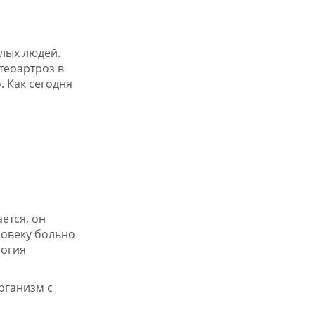
лых людей.
стеоартроз в
. Как сегодня
ется, он
ловеку больно
логия
рганизм с