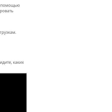
 с помощью
ровать
грузкам.
идите, каких