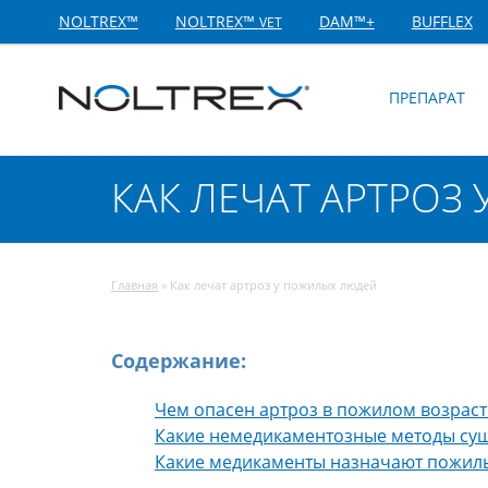
NOLTREX™
NOLTREX™
DAM™+
BUFFLEX
VET
ПРЕПАРАТ
КАК ЛЕЧАТ АРТРОЗ
Главная
»
Как лечат артроз у пожилых людей
Содержание:
Чем опасен артроз в пожилом возраст
Какие немедикаментозные методы сущ
Какие медикаменты назначают пожил