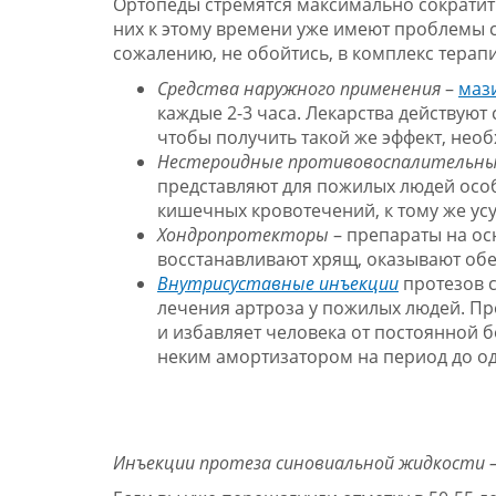
Ортопеды стремятся максимально сократит
них к этому времени уже имеют проблемы с 
сожалению, не обойтись, в комплекс терап
Средства наружного применения
–
мази
каждые 2-3 часа. Лекарства действуют
чтобы получить такой же эффект, нео
Нестероидные противовоспалительны
представляют для пожилых людей особ
кишечных кровотечений, к тому же ус
Хондропротекторы
– препараты на ос
восстанавливают хрящ, оказывают об
Внутрисуставные инъекции
протезов 
лечения артроза у пожилых людей. Пре
и избавляет человека от постоянной 
неким амортизатором на период до од
Инъекции протеза синовиальной жидкости –