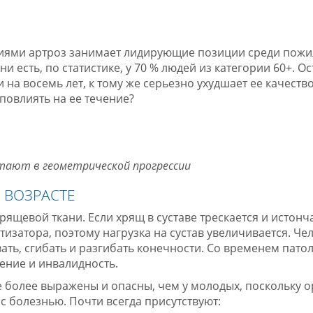
ниями артроз занимает лидирующие позиции среди пожи
 есть, по статистике, у 70 % людей из категории 60+. О
а восемь лет, к тому же серьезно ухудшает ее качество
повлиять на ее течение?
тают в геометрической прогрессии
 ВОЗРАСТЕ
рящевой ткани. Если хрящ в суставе трескается и истонча
затора, поэтому нагрузка на сустав увеличивается. Че
ать, сгибать и разгибать конечности. Со временем пато
ение и инвалидность.
 более выражены и опасны, чем у молодых, поскольку о
 болезнью. Почти всегда присутствуют: