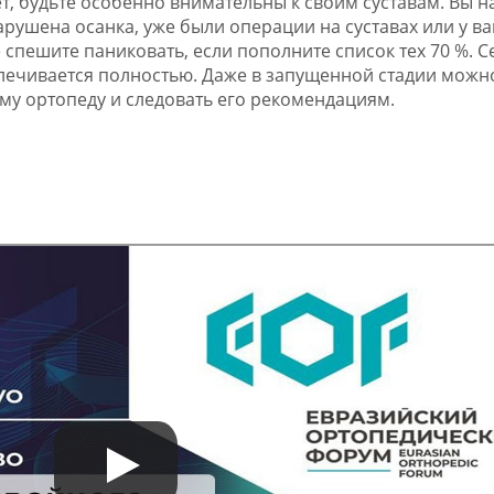
ет, будьте особенно внимательны к своим суставам. Вы н
 нарушена осанка, уже были операции на суставах или у в
спешите паниковать, если пополните список тех 70 %. С
злечивается полностью. Даже в запущенной стадии можн
му ортопеду и следовать его рекомендациям.