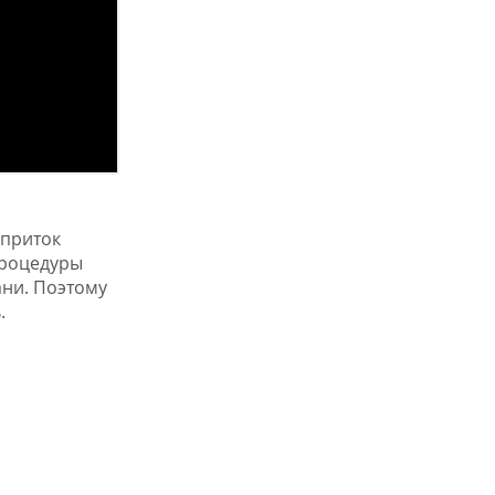
 приток
процедуры
ани. Поэтому
.