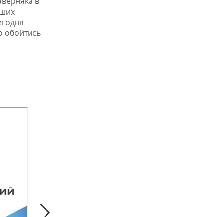
аверняка в
аших
егодня
о обойтись