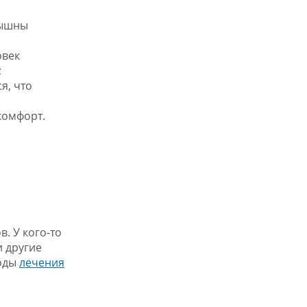
лышны
овек
;
я, что
комфорт.
. У кого-то
и другие
тоды
лечения