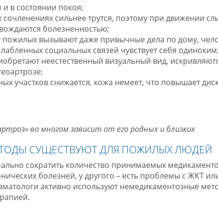
 и в состоянии покоя;
х сочленениях сильнее трутся, поэтому при движении с
овождаются болезненностью;
у пожилых вызывают даже привычные дела по дому, чел
слабленных социальных связей чувствует себя одиноким
иобретают неестественный визуальный вид, искривляютс
теоартрозе;
ых участков снижается, кожа немеет, что повышает дис
артроз» во многом зависит от его родных и близких
ТОДЫ СУЩЕСТВУЮТ ДЛЯ ПОЖИЛЫХ ЛЮДЕЙ
мально сократить количество принимаемых медикаментов
онических болезней, у другого – есть проблемы с ЖКТ ил
евматологи активно используют немедикаментозные ме
рапией.