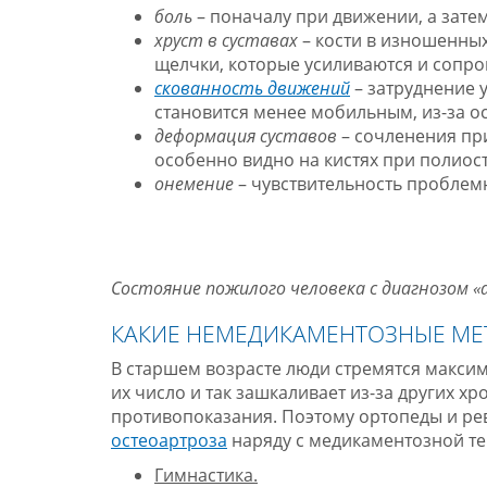
боль
– поначалу при движении, а затем
хруст в суставах
– кости в изношенны
щелчки, которые усиливаются и сопр
скованность движений
– затруднение 
становится менее мобильным, из-за о
деформация суставов
– сочленения пр
особенно видно на кистях при полиос
онемение
– чувствительность проблемн
Состояние пожилого человека с диагнозом «
КАКИЕ НЕМЕДИКАМЕНТОЗНЫЕ МЕ
В старшем возрасте люди стремятся макси
их число и так зашкаливает из-за других хр
противопоказания. Поэтому ортопеды и р
остеоартроза
наряду с медикаментозной те
Гимнастика.