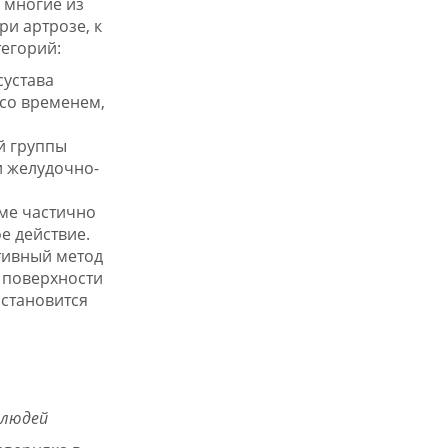
 многие из
ри артрозе, к
тегорий:
сустава
 со временем,
ой группы
и желудочно-
ме частично
е действие.
тивный метод
е поверхности
 становится
 людей