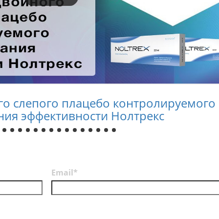
го слепого плацебо контролируемого
ния эффективности Нолтрекс
Email*