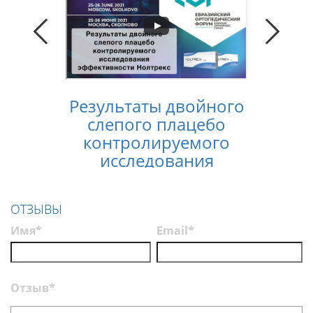
Результаты двойного
Конс
слепого плацебо
лечен
контролируемого
услов
исследования
п
эффективности
Нолтрекс
ОТЗЫВЫ
Имя*
Email*
Отзыв*