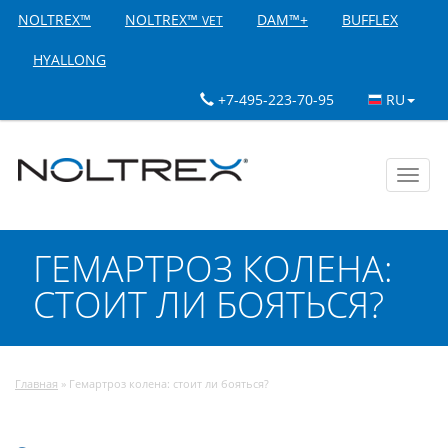
NOLTREX™
NOLTREX™
DAM™+
BUFFLEX
VET
HYALLONG
+7-495-223-70-95
RU
Toggl
navig
ГЕМАРТРОЗ КОЛЕНА:
СТОИТ ЛИ БОЯТЬСЯ?
Главная
»
Гемартроз колена: стоит ли бояться?