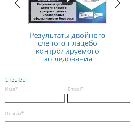
Результаты двойного
Конс
слепого плацебо
лечен
контролируемого
услов
исследования
п
эффективности
Нолтрекс
ОТЗЫВЫ
Имя*
Email*
Отзыв*