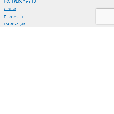
НОЛТРЕКС™ на ТВ
Статьи
Протоколы
Публикации
Доклинические исследования
Рецензии на препарат
Предложение о сотрудничестве
Политика обработки персональных данных
Согласие на обработку персональных данных
mail@bioform.ru
+7-495-223-70-95
129327, г. Москва, вн.тер.г. муниципальный округ
Бабушкинский,
ул. Коминтерна, д. 7, к. 2, помещ. 1/3
© 2025 г. ООО "НЦ "БИОФОРМ"