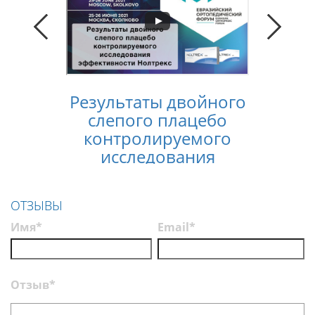
Результаты двойного
Конс
слепого плацебо
лечен
контролируемого
услов
исследования
п
эффективности
Нолтрекс
ОТЗЫВЫ
Имя*
Email*
Отзыв*