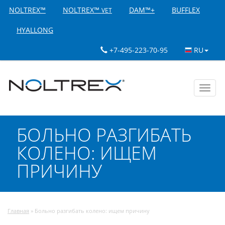
NOLTREX™
NOLTREX™
DAM™+
BUFFLEX
VET
HYALLONG
+7-495-223-70-95
RU
Toggl
navig
БОЛЬНО РАЗГИБАТЬ
КОЛЕНО: ИЩЕМ
ПРИЧИНУ
Главная
»
Больно разгибать колено: ищем причину