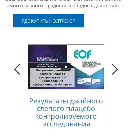
самого главного – радости свободных движений!
ГДЕ КУПИТЬ НОЛТРЕКС ?
Результаты двойного
Конс
слепого плацебо
лечен
контролируемого
услов
исследования
п
эффективности