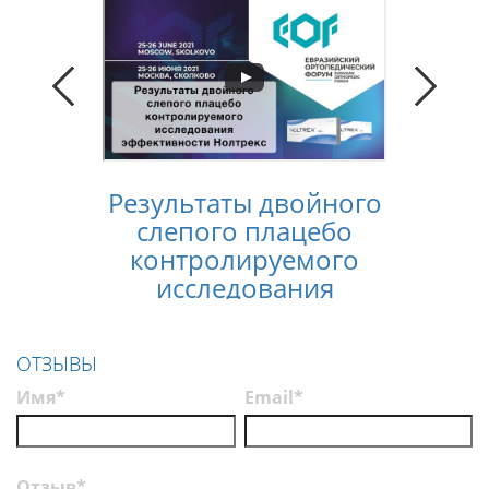
Результаты двойного
Конс
слепого плацебо
лечен
контролируемого
услов
исследования
п
эффективности
Нолтрекс
ОТЗЫВЫ
Имя*
Email*
Отзыв*