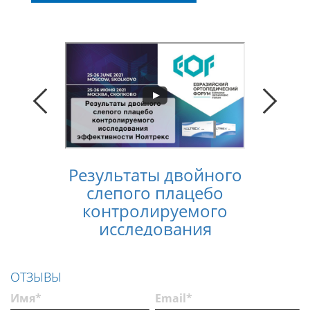
Результаты двойного
Конс
слепого плацебо
лечен
контролируемого
услов
исследования
п
эффективности
Нолтрекс
ОТЗЫВЫ
Имя*
Email*