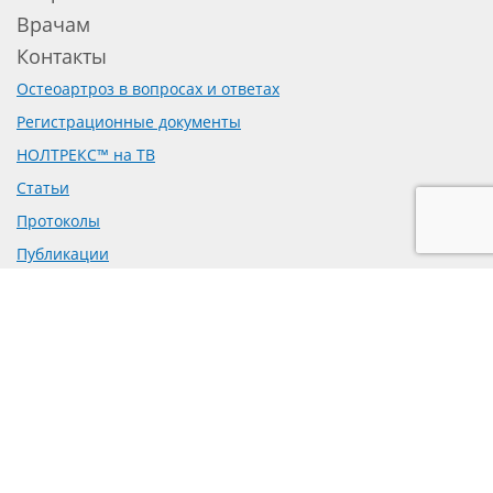
Врачам
Контакты
Остеоартроз в вопросах и ответах
Регистрационные документы
НОЛТРЕКС™ на ТВ
Статьи
Протоколы
Публикации
Доклинические исследования
Рецензии на препарат
Предложение о сотрудничестве
Политика обработки персональных данных
Согласие на обработку персональных данных
mail@bioform.ru
+7-495-223-70-95