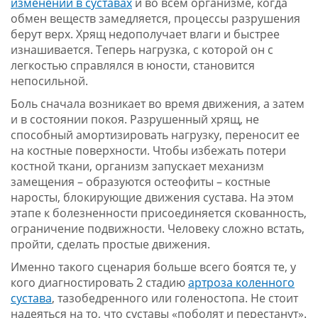
изменений в суставах
и во всем организме, когда
обмен веществ замедляется, процессы разрушения
берут верх. Хрящ недополучает влаги и быстрее
изнашивается. Теперь нагрузка, с которой он с
легкостью справлялся в юности, становится
непосильной.
Боль сначала возникает во время движения, а затем
и в состоянии покоя. Разрушенный хрящ, не
способный амортизировать нагрузку, переносит ее
на костные поверхности. Чтобы избежать потери
костной ткани, организм запускает механизм
замещения – образуются остеофиты – костные
наросты, блокирующие движения сустава. На этом
этапе к болезненности присоединяется скованность,
ограничение подвижности. Человеку сложно встать,
пройти, сделать простые движения.
Именно такого сценария больше всего боятся те, у
кого диагностировать 2 стадию
артроза коленного
сустава
, тазобедренного или голеностопа. Не стоит
надеяться на то, что суставы «поболят и перестанут».