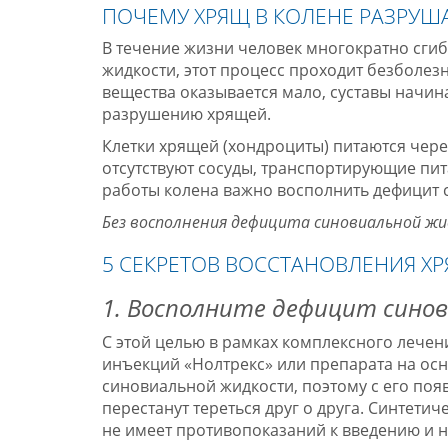
ПОЧЕМУ ХРЯЩ В КОЛЕНЕ РАЗРУШ
В течение жизни человек многократно сгиба
жидкости, этот процесс проходит безболез
вещества оказывается мало, суставы начина
разрушению хрящей.
Клетки хрящей (хондроциты) питаются чере
отсутствуют сосуды, транспортирующие пи
работы колена важно восполнить дефицит с
Без восполнения дефицита синовиальной ж
5 СЕКРЕТОВ ВОССТАНОВЛЕНИЯ Х
1. Восполните дефицит сино
С этой целью в рамках комплексного лечен
инъекций «Нолтрекс» или препарата на ос
синовиальной жидкости, поэтому с его поя
перестанут тереться друг о друга. Синтети
не имеет противопоказаний к введению и 