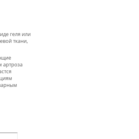
иде геля или
евой ткани,
ающие
м артроза
астся
ациям
оварным