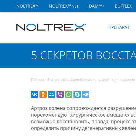
NOLTREX™
NOLTREX™
DAM™+
BUFFLEX
VET
ПРЕПАРАТ
5 СЕКРЕТОВ ВОССТ
Главная
»
5 секретов восстановления хрящевой ткани в колене
Артроз колена сопровождается разрушение
порекомендуют хирургическое вмешательст
возможно восстановить, правда, процесс э
определить причину дегенеративных явлений