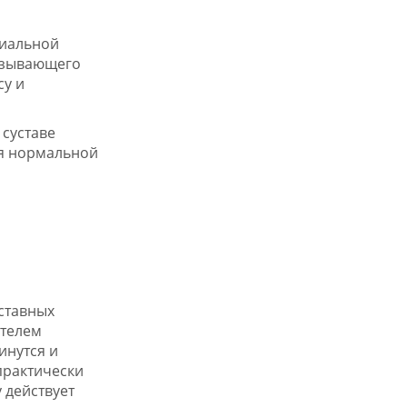
виальной
мазывающего
су и
 суставе
ия нормальной
уставных
ителем
инутся и
 практически
 действует