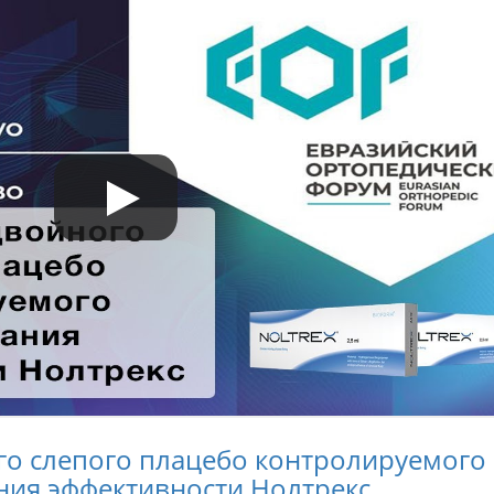
го слепого плацебо контролируемого
ния эффективности Нолтрекс