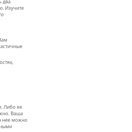
ь два
ю. Изучите
то
Вам
ластичные
остях,
. Либо ее
жно. Ваша
на нее можно
чными