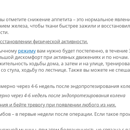
ы отметите снижение аппетита – это нормальное явлени
ем железа, чтобы ткани быстрее зажили и восстановил
сти.
осстановлении физической активности.
вычному
режиму
вам нужно будет постепенно, в течение 3
ольшой дискомфорт при активных движениях и по ночам.
ительность ходьбы дома, а затем и на улице, тренирова
со стула, ходьбу по лестнице. Также вы можете не спеша
но через 4-6 недель после эндопротезирования колена
ия и бейте тревогу при появлении любого из них.
бов – в первые недели после операции. Если такое про
роножной мышцы, при этом болезненность не связана с р