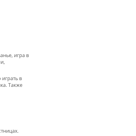
анье, игра в
и,
 играть в
ка. Также
стницах.