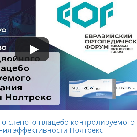
го слепого плацебо контролируемого
ния эффективности Нолтрекс