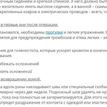
очным сидением и крепкой спинкой. У него должно быт
те желательно иметь высокое сидение, а в ванной – скамь
крепленных ковров и электрических проводов – всего, ч
в первые дни после операции.
становился, необходимы
прогулки
и легкие упражнения. 
тия для предупреждения тромбозов и отека легких – э
я для голеностопа, которые ускорят кровоток в конечн
вания.
жать осложнений
 возвращении домой.
ва вдоль раны накладывают швы или специальные скобки
мерно через две недели. Подкожный шов удалять не ну
, пока она полностью не загерметизируется. Для этого 
упредит раздражение от контакта с одеждой или эласти