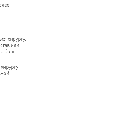
олее
ся хирургу,
став или
 а боль
 хирургу.
ьной