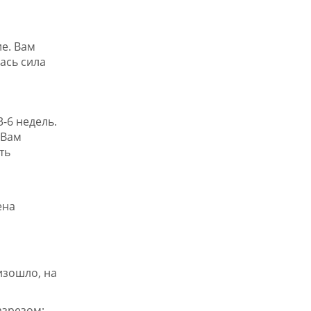
е. Вам
ась сила
-6 недель.
 Вам
ть
изошло, на
азрезом;