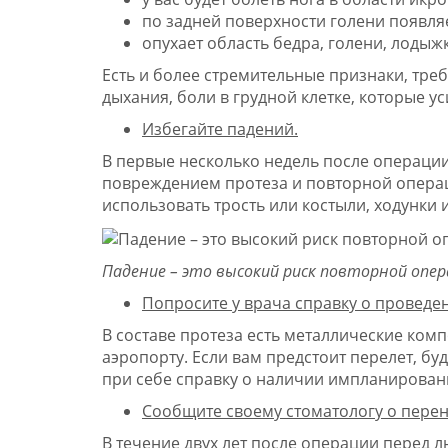
по задней поверхности голени появляе
опухает область бедра, голени, лодыжк
Есть и более стремительные признаки, тр
дыхания, боли в грудной клетке, которые у
Избегайте падений.
В первые несколько недель после операции
повреждением протеза и повторной операци
использовать трость или костыли, ходунки 
Падение – это высокий риск повторной опе
Попросите у врача справку о проведе
В составе протеза есть металлические ком
аэропорту. Если вам предстоит перелет, бу
при себе справку о наличии импланирован
Сообщите своему стоматологу о пере
В течение двух лет после операции перед