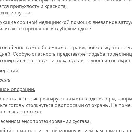
тся припухлость и краснота;
и или ступни.
ебующие срочной медицинской помощи: внезапное затр
силиваются при кашле и глубоком вдохе.
 особенно важно беречься от травм, поскольку это чрев
ей. Особую опасность представляет ходьба по лестниц
и опирайтесь о поручни, пока сустав полностью не окреп
рации
нной операции.
поненты, которые реагируют на металлодетекторы, напр
дьте готовы столкнуться с вопросами от охраны. Не пом
ного эндопротеза.
несенном эндопротезировании сустава.
 любой стоматологической манипуляцией вам придется п