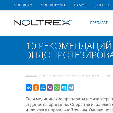
NOLTREX™
NOLTREX™
DAM™+
BUFFLEX
VET
ПРЕПАРАТ
10 РЕКОМЕНДАЦИЙ 
ЭНДОПРОТЕЗИРОВА
Главная
»
10 рекомендаций тем, кто планирует эндопротезиров
Если медицинские препараты и физиотерап
эндопротезирование. Операция избавляет 
человека к нормальной жизни. Однако после