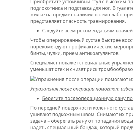
Приобретите устойчивый стул с высоким пр
подлокотника и подставка для ног. В туале
жилье на предмет наличия в нем слабо при
представляет опасность травмирования.
Следуйте всем рекомендациям врачей 
Чтобы оперированный сустав быстрее вос
порекомендуют профилактические мероприя
бинты, чулки, прием антикоагулянтов.
Специалист покажет специальные упражнени
уменьшат отек и снизят риск тромбообразо
Упражнения после операции помогают избе
Берегите послеоперационную рану по
По передней поверхности коленного суста
ушивают подкожным швом. Снимают их при
задача – оберегать рану от попадания воды
надеть специальный бандаж, который пред