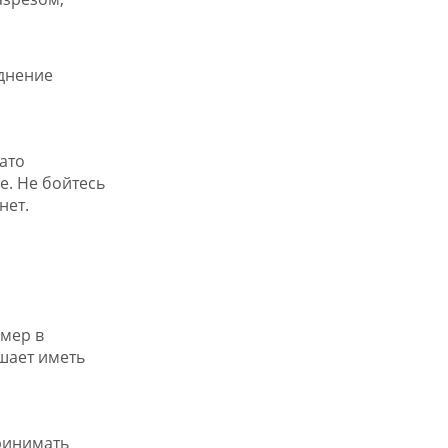
уднение
ато
е. Не бойтесь
нет.
имер в
ешает иметь
ринимать